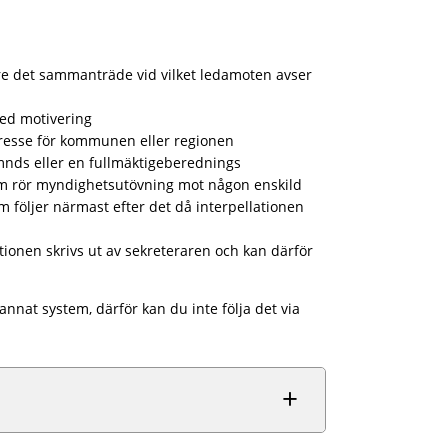
öre det sammanträde vid vilket ledamoten avser
med motivering
ntresse för kommunen eller regionen
mnds eller en fullmäktigeberednings
om rör myndighetsutövning mot någon enskild
följer närmast efter det då interpellationen
tionen skrivs ut av sekreteraren och kan därför
nnat system, därför kan du inte följa det via