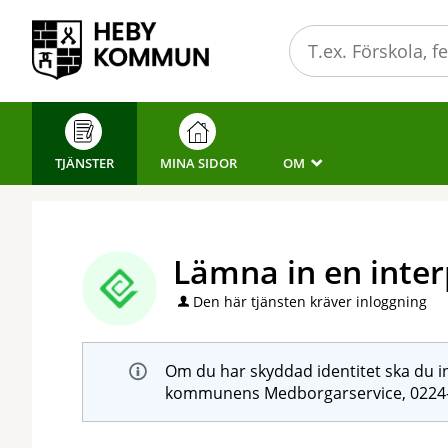
Välkommen
till
e-
tjänster
-
Heby
TJÄNSTER
MINA SIDOR
OM
_
kommun
Lämna in en inter
Den här tjänsten kräver inloggning
Om du har skyddad identitet ska du int
kommunens Medborgarservice, 0224-