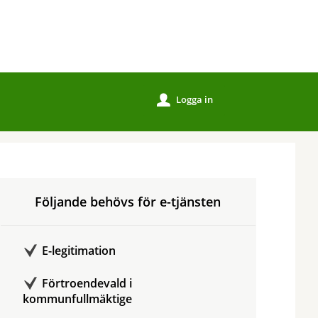
Logga in
u
Följande behövs för e-tjänsten
E-legitimation
Förtroendevald i
kommunfullmäktige