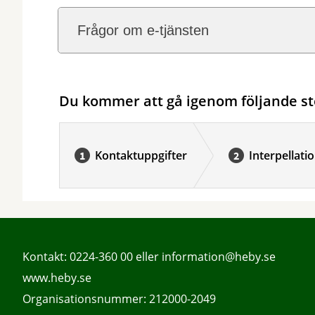
Frågor om e-tjänsten
Du kommer att gå igenom följande st
Kontaktuppgifter
Interpellati
Kontakt:
0224-360 00
eller
information@heby.se
www.heby.se
Organisationsnummer: 212000-2049